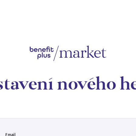
tavení nového he
Email